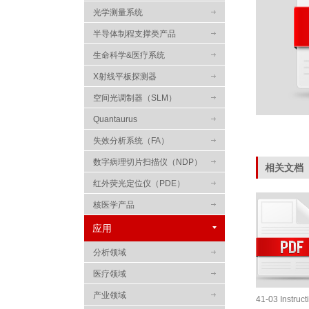
光学测量系统
半导体制程支撑类产品
生命科学&医疗系统
X射线平板探测器
空间光调制器（SLM）
Quantaurus
失效分析系统（FA）
数字病理切片扫描仪（NDP）
相关文档
红外荧光定位仪（PDE）
核医学产品
应用
分析领域
医疗领域
产业领域
滨松W-View GEMINI双色分光器