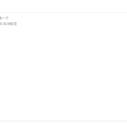
第一个
S-SLM彩页
HCimage详细功能介绍——如何将W-View GEMINI采集的原始数据转换为双色叠加的彩色图像以及图像的调整
ICG在乳腺癌前哨淋巴结的应用杉江先生Cancer论文