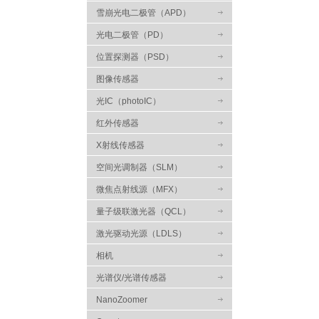
雪崩光电二极管（APD）
光电二极管（PD）
位置探测器（PSD）
图像传感器
光IC（photoIC）
红外传感器
X射线传感器
空间光调制器（SLM）
微焦点射线源（MFX）
量子级联激光器（QCL）
激光驱动光源（LDLS）
相机
光谱仪/光谱传感器
NanoZoomer