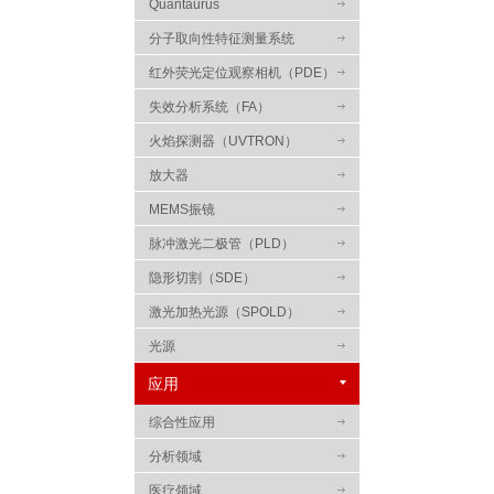
Quantaurus
分子取向性特征测量系统
红外荧光定位观察相机（PDE）
失效分析系统（FA）
火焰探测器（UVTRON）
放大器
MEMS振镜
脉冲激光二极管（PLD）
隐形切割（SDE）
激光加热光源（SPOLD）
光源
应用
综合性应用
分析领域
医疗领域